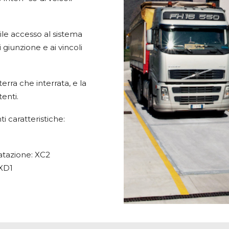
ile accesso al sistema
i giunzione e ai vincoli
terra che interrata, e la
enti.
i caratteristiche:
atazione: XC2
 XD1