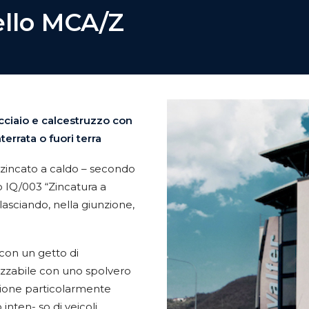
llo MCA/Z
ciaio e calcestruzzo con
errata o fuori terra
 zincato a caldo – secondo
 IQ/003 “Zincatura a
 lasciando, nella giunzione,
con un getto di
izzabile con uno spolvero
zione particolarmente
 inten- so di veicoli