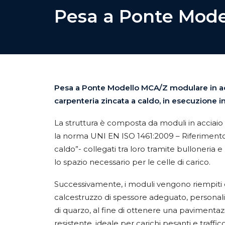
Pesa a Ponte Mode
Pesa a Ponte Modello MCA/Z modulare in ac
carpenteria zincata a caldo, in esecuzione int
La struttura è composta da moduli in acciaio
la norma UNI EN ISO 1461:2009 – Riferimento
caldo”- collegati tra loro tramite bulloneria e
lo spazio necessario per le celle di carico.
Successivamente, i moduli vengono riempiti 
calcestruzzo di spessore adeguato, personal
di quarzo, al fine di ottenere una pavimenta
resistente, ideale per carichi pesanti e traffico