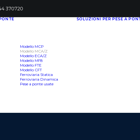
444 370720
 PONTE
SOLUZIONI PER PESE A PON
Modello MCP
Modello MCA/Z
Modello ECA/Z
Modello MF8
Modello FTE
Modello CFT
Ferroviaria Statica
Ferroviaria Dinamica
Pese a ponte usate