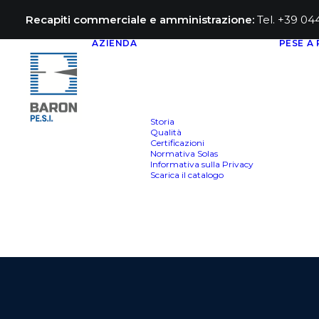
Recapiti commerciale e amministrazione:
Tel. +39 0
AZIENDA
PESE A
Storia
Qualità
Certificazioni
Normativa Solas
Informativa sulla Privacy
Scarica il catalogo