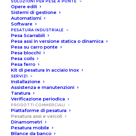
SOLUZIONI PER PESE A PONTE
BILANCE PESA ASSI
Opere edili
Sistemi di gestione
statiche e dinamiche
Automatismi
Software
PESATURA INDUSTRIALE
Pesa Scarrabili
Le bilance Pesa Assi trovano impiego in
Pesa assi in versione statica o dinamica
tutte le applicazioni in cui occorre pesare
Pesa su carro ponte
Pesa blocchi
con rapidità e semplicità veicoli su strada
Pesa coils
Pesa ferro
come furgoni, camion,
autocisterne, tir,
Kit di pesatura in acciaio Inox
trattori, carri, ecc. Sono particolarmente
SERVIZI
Installazione
indicate per un utilizzo
mobile e
Assistenza e manutenzioni
Taratura
temporaneo, grazie al loro peso ridotto e
Verificazione periodica
alla semplicità di trasporto
e
PRODOTTI COMMERCIALI
Piattaforme di pesatura
posizionamento, in pochi minuti è
Pesatura assi e veicoli
Dinamometri
possibile creare una stazione di pesatura
Pesatura mobile
su qualsiasi tipo di superficie piana, con
Bilance da banco