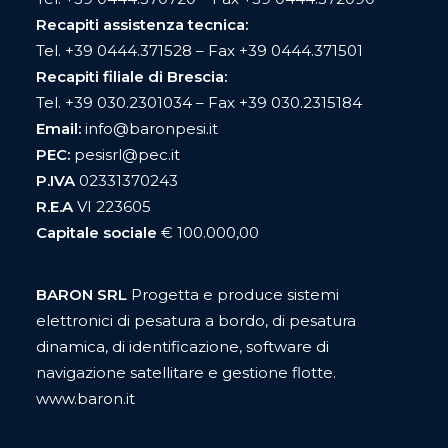
Recapiti assistenza tecnica:
Tel.
+39 0444.371528
– Fax +39 0444.371501
Recapiti filiale di Brescia:
Tel.
+39 030.2301034
– Fax +39 030.2315184
Email:
info@baronpesi.it
PEC:
pesisrl@pec.it
P.IVA
02331370243
R.E.A
VI 223605
Capitale sociale
€ 100.000,00
BARON SRL
P
rogetta e produce sistemi
elettronici di pesatura a bordo, di pesatura
dinamica, di identificazione, software di
navigazione satellitare e gestione flotte.
www.baron.it