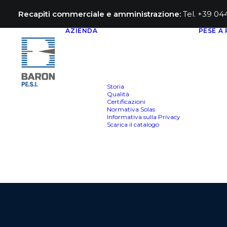
Recapiti commerciale e amministrazione:
Tel. +39 0
AZIENDA
PESE A
Storia
Qualità
Certificazioni
Normativa Solas
Informativa sulla Privacy
Scarica il catalogo