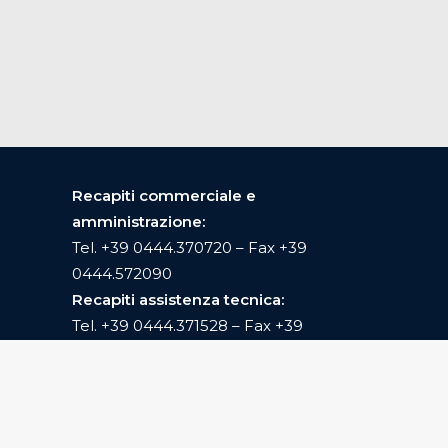
Recapiti commerciale e
amministrazione:
Tel.
+39 0444.370720
– Fax +39
0444.572090
Recapiti assistenza tecnica:
Tel.
+39 0444.371528
– Fax +39
0444.371501
Recapiti filiale di Brescia:
Tel.
+39 030.2301034
– Fax +39
030.2315184