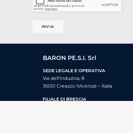
BARON PE.S.I. Srl
SEDE LEGALE E OPERATIVA
Via dell’Industria, 8
36051 Creazzo (Vicenza) – Italia
FILIALE DI BRESCIA
Via Canneto, 7
25134 Brescia – Italia