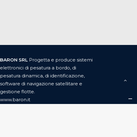
BARON SRL
P
rogetta e produce sistemi
elettronici di pesatura a bordo, di
pesatura dinamica, di identificazione,
software di navigazione satellitare e
gestione flotte.
www.baron.it