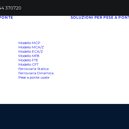
444 370720
 PONTE
SOLUZIONI PER PESE A PON
Modello MCP
Modello MCA/Z
Modello ECA/Z
Modello MF8
Modello FTE
Modello CFT
Ferroviaria Statica
Ferroviaria Dinamica
Pese a ponte usate